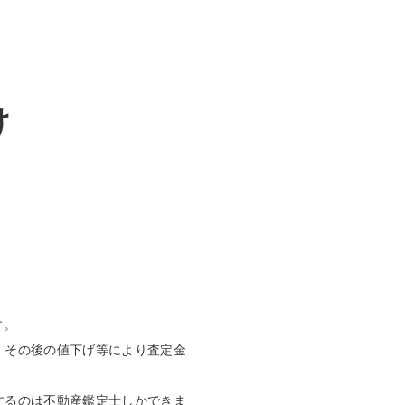
け
す。
、その後の値下げ等により査定金
するのは不動産鑑定士しかできま