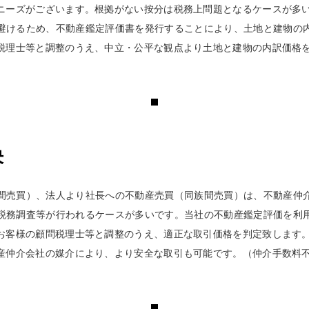
ニーズがございます。根拠がない按分は税務上問題となるケースが多
避けるため、不動産鑑定評価書を発行することにより、土地と建物の
税理士等と調整のうえ、中立・公平な観点より土地と建物の内訳価格
決
間売買）、法人より社長への不動産売買（同族間売買）は、不動産仲
税務調査等が行われるケースが多いです。当社の不動産鑑定評価を利
お客様の顧問税理士等と調整のうえ、適正な取引価格を判定致します
産仲介会社の媒介により、より安全な取引も可能です。（仲介手数料