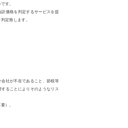
いです。
内訳価格を判定するサービスを提
を判定致します。
介会社が不在であること、節税等
用することによりそのようなリス
。
不要）。